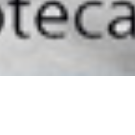
16.7.2019 |
Activitats
#CaféiAntropolog