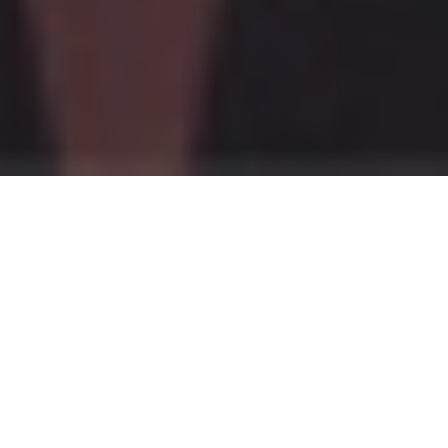
5.2.2014 |
Lectures
El retrato y la
muerte