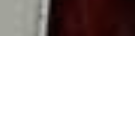
12.8.2015 |
Lectures
Paisatges de
llegenda