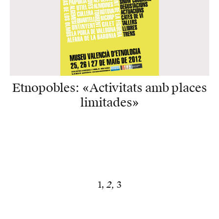
Etnopobles: «Activitats amb places
limitades»
1
2
3