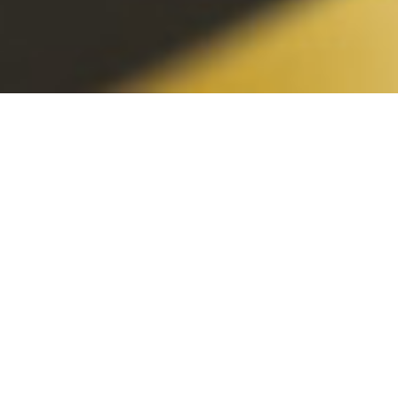
26.5.2022 |
BiblioPOP
Intercanvi
bibliogràfic entre
biblioteques